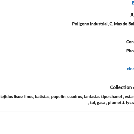
J
PolIgono Industrial, C. Mas de 
Con
Pho
cle
Collection 
tejidos lisos: linos, batistas, popelin, cuadros, fantasias tipo chanel , es
, tul, gasa , plumetti. ly