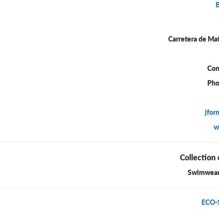
Carretera de Mat
Con
Pho
jfor
w
Collection 
Swimwear 
ECO-