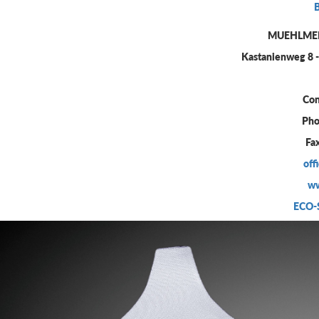
MUEHLME
Kastanienweg 8 
Con
Pho
Fa
off
ww
ECO-